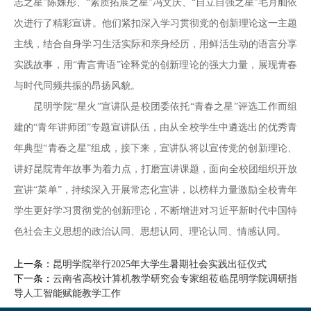
志之星”陈姝彤、“素质拓展之星”冯文庆、“自立自强之星”毛月舢依
次进行了精彩宣讲。他们紧扣深入学习贯彻党的创新理论这一主题
主线，结合自身学习生活实际和亲身经历，用鲜活生动的语言分享
实践故事，用“青言青语”诠释党的创新理论的强大力量，展现青春
与时代同频共振的昂扬风貌。
昆明学院“星火”宣讲队是校团委依托“青春之星”评选工作而组
建的“青年讲师团”专题宣讲队伍，由从全校学生中遴选出的优秀青
年典型“青春之星”组成，接下来，宣讲队将以宣传党的创新理论、
讲好昆院青年故事为着力点，打磨宣讲课题，面向全校团组织开放
宣讲“菜单”，持续深入开展常态化宣讲，以榜样力量激励全校青年
学生更好学习贯彻党的创新理论，不断增进对习近平新时代中国特
色社会主义思想的政治认同、思想认同、理论认同、情感认同。
上一条：
昆明学院举行2025年大学生暑期社会实践出征仪式
下一条：
云南省高校计算机教学研究会专家组莅临昆明学院调研指
导人工智能赋能教学工作