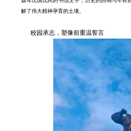
聂耳忧国忧民的书信文字，历史的回响与年轻
解了伟大精神孕育的土壤。
校园承志，塑像前重温誓言