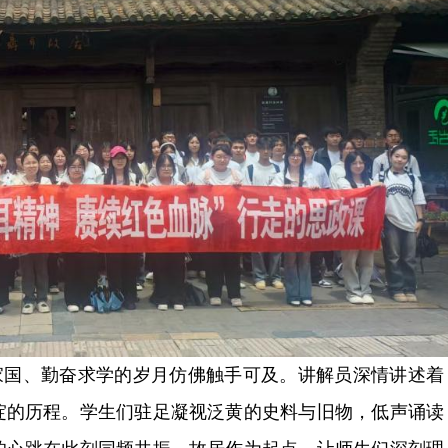
家国、勤奋求学的岁月仿佛触手可及。讲解员深情讲述着
绽的历程。学生们驻足凝视泛黄的史料与旧物，低声诵读