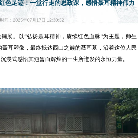
寻红色足迹：一堂行走的思政课，感悟聂耳精神伟力
时间：2025年07月17日 12:30:32
铺展。以“弘扬聂耳精神，赓续红色血脉”为主题，师生
的聂耳塑像，最终抵达西山之巅的聂耳墓，沿着这位人民
，沉浸式感悟其短暂而辉煌的一生所迸发的永恒力量。