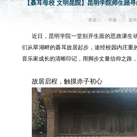
【聂耳母校 文明昆院】昆明学院师生踏
来源：
作者：
发布
近日，昆明学院一堂别开生面的思政课生动
们从翠湖畔的聂耳故居起步，途经校园内庄重
音乐家成长的清晰印记，用脚步丈量信仰之路
故居启程，触摸赤子初心