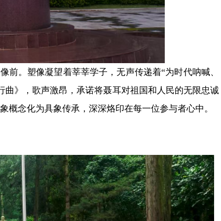
像前。塑像凝望着莘莘学子，无声传递着“为时代呐喊、
行曲》，歌声激昂，承诺将聂耳对祖国和人民的无限忠诚
抽象概念化为具象传承，深深烙印在每一位参与者心中。