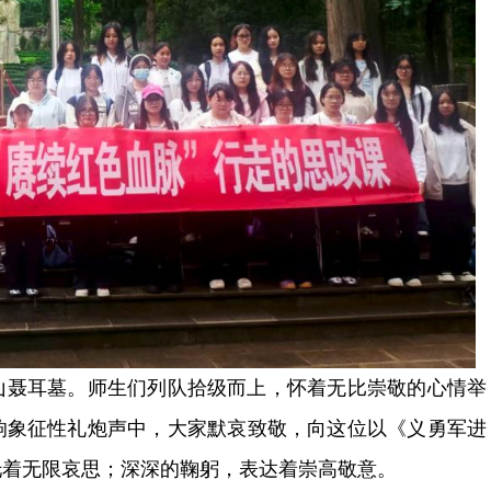
山聂耳墓。师生们列队拾级而上，怀着无比崇敬的心情举
3响象征性礼炮声中，大家默哀致敬，向这位以《义勇军进
托着无限哀思；深深的鞠躬，表达着崇高敬意。