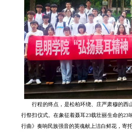
行程的终点，是松柏环绕、庄严肃穆的西
行祭扫仪式。在象征着聂耳23载壮丽生命的2
行曲》奏响民族强音的英魂献上洁白鲜花，寄