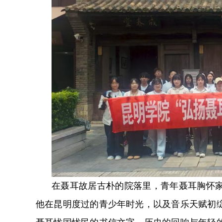
在聂耳故居古朴的院落里，青年聂耳胸怀
他在昆明度过的青少年时光，以及音乐天赋初