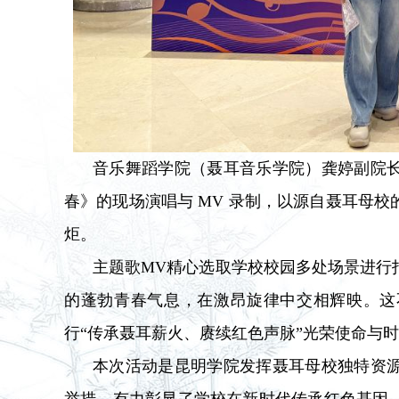
音乐舞蹈学院（聂耳音乐学院）龚婷副院
春》的现场演唱与 MV 录制，以源自聂耳母
炬。
主题歌MV精心选取学校校园多处场景进行
的蓬勃青春气息，在激昂旋律中交相辉映。这
行“传承聂耳薪火、赓续红色声脉”光荣使命与
本次活动是昆明学院发挥聂耳母校独特资